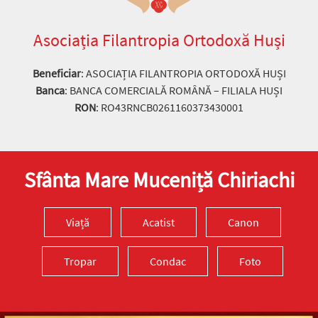
Asociația Filantropia Ortodoxă Huși
Beneficiar
: ASOCIAȚIA FILANTROPIA ORTODOXĂ HUȘI
Banca
: BANCA COMERCIALĂ ROMÂNĂ – FILIALA HUȘI
RON
: RO43RNCB0261160373430001
Sfânta Mare Muceniță Chiriachi
Viață
Acatist
Canon
Tropar
Condac
Foto