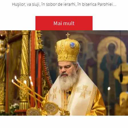
Hușilor, va sluji, în sobor de ierarhi, în biserica Parohiei...
Mai mult