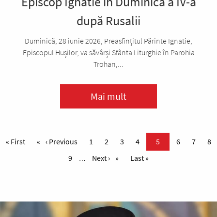
Episcop Ignatie în Duminica a IV-a
după Rusalii
Duminică, 28 iunie 2026, Preasfințitul Părinte Ignatie,
Episcopul Hușilor, va săvârși Sfânta Liturghie în Parohia
Trohan,...
Mai mult
Paginare
Prima pagină
« First
Pagina anterioară
‹ Previous
Page
1
Page
2
Page
3
Page
4
Pagina curentă
5
Page
6
Page
7
Pa
8
Page
9
Pagina următoare
Next ›
Ultima pagină
Last »
…