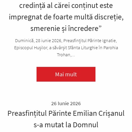
credință al cărei conținut este
impregnat de foarte multă discreție,
smerenie și încredere”
Duminică, 28 iunie 2026, Preasfințitul Părinte Ignatie,
Episcopul Hușilor, a săvârșit Sfânta Liturghie în Parohia
Trohan,...
Mai mult
26 Iunie 2026
Preasfințitul Părinte Emilian Crișanul
s-a mutat la Domnul