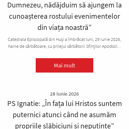
Dumnezeu, nădăjduim să ajungem la
cunoașterea rostului evenimentelor
din viața noastră”
Catedrala Episcopală din Huși a îmbrăcat luni, 29 iunie 2026,
haine de sărbătoare, cu prilejul sărbătorii Sfinților Apostoli...
Mai mult
28 Iunie 2026
PS Ignatie: „În fața lui Hristos suntem
puternici atunci când ne asumăm
propriile slăbiciuni și neputințe”