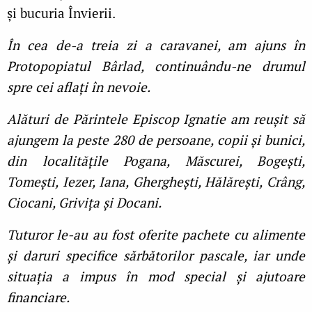
și bucuria Învierii.
În cea de-a treia zi a caravanei, am ajuns în
Protopopiatul Bârlad, continuându-ne drumul
spre cei aflați în nevoie.
Alături de Părintele Episcop Ignatie am reușit să
ajungem la peste 280 de persoane, copii și bunici,
din localitățile Pogana, Măscurei, Bogești,
Tomești, Iezer, Iana, Gherghești, Hălărești, Crâng,
Ciocani, Grivița și Docani.
Tuturor le-au au fost oferite pachete cu alimente
și daruri specifice sărbătorilor pascale, iar unde
situația a impus în mod special și ajutoare
financiare.