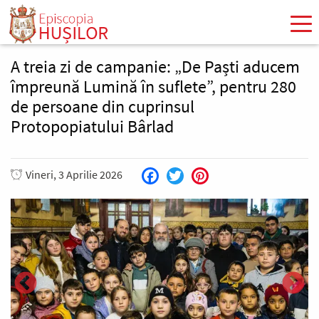
Mergi
la
conţinutul
principal
A treia zi de campanie: „De Paști aducem
împreună Lumină în suflete”, pentru 280
de persoane din cuprinsul
Protopopiatului Bârlad
Vineri, 3 Aprilie 2026
Facebook
Twitter
Pinterest