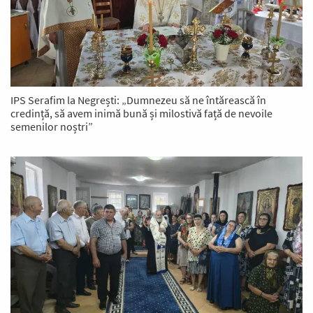
IPS Serafim la Negrești: „Dumnezeu să ne întărească în
credință, să avem inimă bună și milostivă față de nevoile
semenilor noștri”