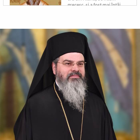
grecesc, și a fost mai întâi
filosof, apoi ucenic al lui
Hristos.
Sfântul Mucenic
Laurențiu
Arhidiaconul
Sfântul Laurențiu chemând
numele lui Iisus Hristos și
punându-și mâinile pe ochii
celor orbi în semnul Sfintei
Cruci, îi făcea să vadă.
Apostolul zilei
Fraților, v-am scris vouă aceasta, ca nu cumva, la venirea
mea, să am întristare de la aceia care trebuie să mă
bucure, fiind încredințat despre voi toți că bucuria mea