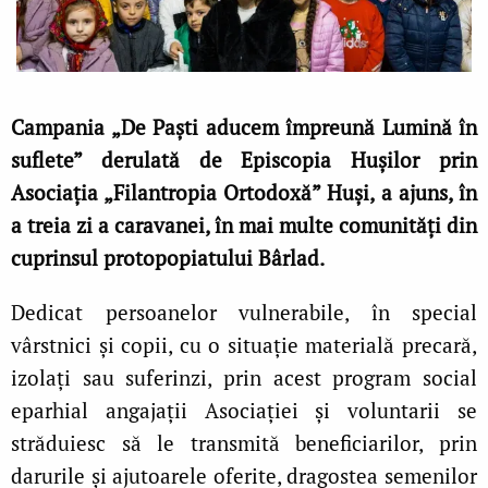
Campania „De Paști aducem împreună Lumină în
suflete” derulată de Episcopia Hușilor prin
Asociația „Filantropia Ortodoxă” Huși, a ajuns, în
a treia zi a caravanei, în mai multe comunități din
cuprinsul protopopiatului Bârlad.
Dedicat persoanelor vulnerabile, în special
vârstnici și copii, cu o situație materială precară,
izolați sau suferinzi, prin acest program social
eparhial angajații Asociației și voluntarii se
străduiesc să le transmită beneficiarilor, prin
darurile și ajutoarele oferite, dragostea semenilor