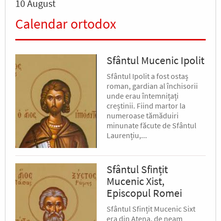
10 August
Calendar ortodox
Sfântul Mucenic Ipolit
Sfântul Ipolit a fost ostaș
roman, gardian al închisorii
unde erau întemnițați
creștinii. Fiind martor la
numeroase tămăduiri
minunate făcute de Sfântul
Laurențiu,...
Sfântul Sfințit
Mucenic Xist,
Episcopul Romei
Sfântul Sfințit Mucenic Sixt
era din Atena, de neam