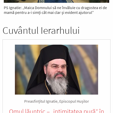
PS Ignatie: „Maica Domnului să ne învăluie cu dragostea ei de
mamă pentru a-i simți cât mai clar și evident ajutorul”
Cuvântul Ierarhului
Preasfințitul Ignatie, Episcopul Hușilor
Omul lăuntric – „intimitatea pură” în