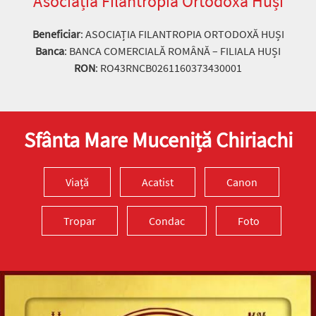
Asociația Filantropia Ortodoxă Huși
Beneficiar
: ASOCIAȚIA FILANTROPIA ORTODOXĂ HUȘI
Banca
: BANCA COMERCIALĂ ROMÂNĂ – FILIALA HUȘI
RON
: RO43RNCB0261160373430001
Sfânta Mare Muceniță Chiriachi
Viață
Acatist
Canon
Tropar
Condac
Foto