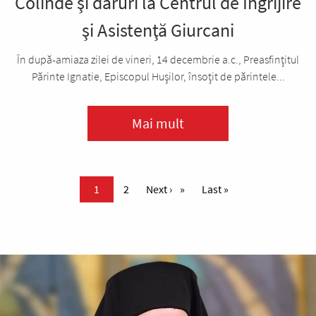
Colinde şi daruri la Centrul de Îngrijire
şi Asistenţă Giurcani
În după-amiaza zilei de vineri, 14 decembrie a.c., Preasfinţitul
Părinte Ignatie, Episcopul Huşilor, însoţit de părintele...
Mai mult
Paginare
Pagina curentă
1
Page
2
Pagina următoare
Next ›
Ultima pagină
Last »