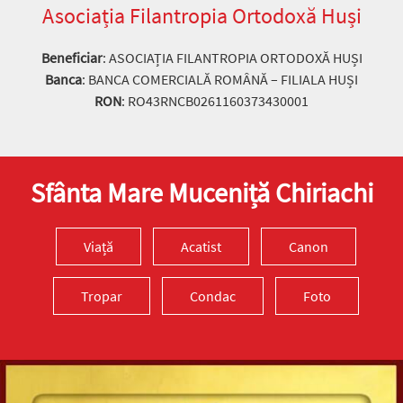
Asociația Filantropia Ortodoxă Huși
Beneficiar
: ASOCIAȚIA FILANTROPIA ORTODOXĂ HUȘI
Banca
: BANCA COMERCIALĂ ROMÂNĂ – FILIALA HUȘI
RON
: RO43RNCB0261160373430001
Sfânta Mare Muceniță Chiriachi
Viață
Acatist
Canon
Tropar
Condac
Foto