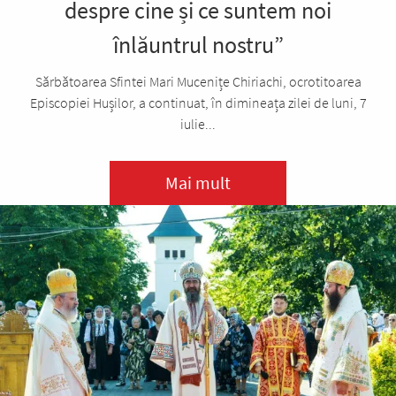
despre cine și ce suntem noi
înlăuntrul nostru”
Sărbătoarea Sfintei Mari Mucenițe Chiriachi, ocrotitoarea
Episcopiei Hușilor, a continuat, în dimineața zilei de luni, 7
iulie...
Mai mult