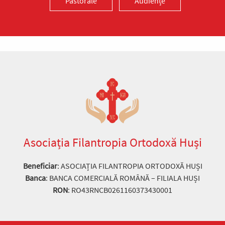
Pastorale
Audiențe
Asociația Filantropia Ortodoxă Huși
Beneficiar
: ASOCIAȚIA FILANTROPIA ORTODOXĂ HUȘI
Banca
: BANCA COMERCIALĂ ROMÂNĂ – FILIALA HUȘI
RON
: RO43RNCB0261160373430001