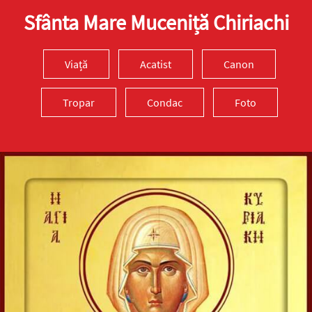
Sfânta Mare Muceniță Chiriachi
Viață
Acatist
Canon
Tropar
Condac
Foto