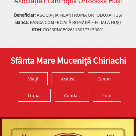
Asociația Filantropia Ortodoxă Huși
Beneficiar
: ASOCIAȚIA FILANTROPIA ORTODOXĂ HUȘI
Banca
: BANCA COMERCIALĂ ROMÂNĂ – FILIALA HUȘI
RON
: RO43RNCB0261160373430001
Sfânta Mare Muceniță Chiriachi
Viață
Acatist
Canon
Tropar
Condac
Foto