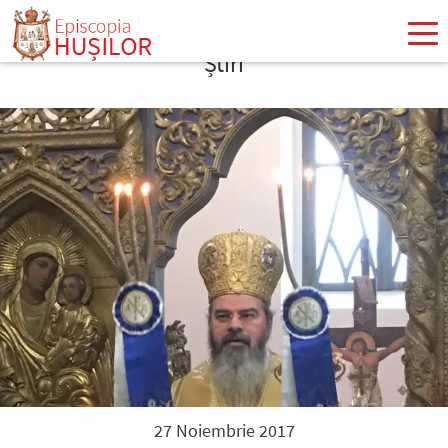
Mergi
la
Știri
conţinutul
principal
27 Noiembrie 2017