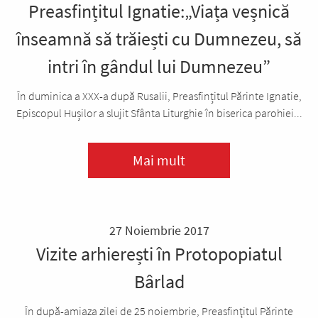
Preasfințitul Ignatie:„Viața veșnică
înseamnă să trăiești cu Dumnezeu, să
intri în gândul lui Dumnezeu”
În duminica a XXX-a după Rusalii, Preasfințitul Părinte Ignatie,
Episcopul Hușilor a slujit Sfânta Liturghie în biserica parohiei...
Mai mult
27 Noiembrie 2017
Vizite arhierești în Protopopiatul
Bârlad
În după-amiaza zilei de 25 noiembrie, Preasfinţitul Părinte