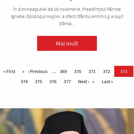
În dimineața zilei de 16 noiembrie, Preasfințitul Părinte
Ignatie, Episcopul Hușilor, a oferit Sfântul Antimis și a slujit
Sfânta...
Mai mult
Paginare
Prima pagină
« First
Pagina anterioară
‹ Previous
Page
369
Page
370
Page
371
Page
372
Pagina
373
…
Page
374
Page
375
Page
376
Page
377
Pagina următoare
Next ›
Ultima pagină
Last »