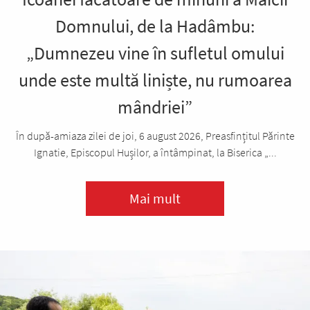
Domnului, de la Hadâmbu:
„Dumnezeu vine în sufletul omului
unde este multă liniște, nu rumoarea
mândriei”
În după-amiaza zilei de joi, 6 august 2026, Preasfințitul Părinte
Ignatie, Episcopul Hușilor, a întâmpinat, la Biserica „...
Mai mult