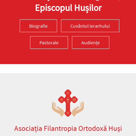
Episcopul Hușilor
Biografie
Cuvântul ierarhului
Pastorale
Audiențe
Asociația Filantropia Ortodoxă Huși