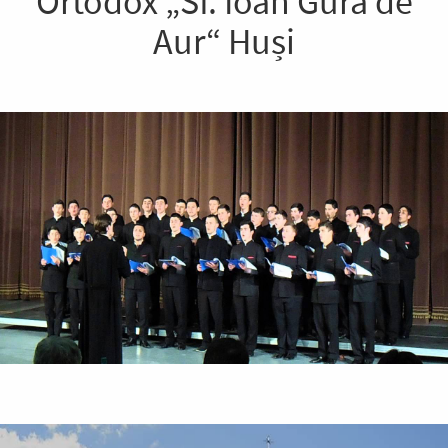
Ortodox „Sf. Ioan Gură de
Aur“ Huși