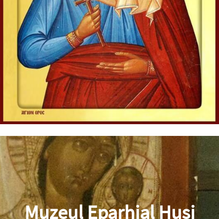
Muzeul Eparhial Huși