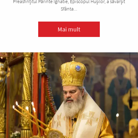
Preasfințitul Părinte Ignatie, Episcopul Hușilor, a săvârșit
Sfânta...
Mai mult