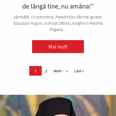
de lângă tine, nu amâna!”
Sâmbătă, 13 octombrie, Preasfinţitul Părinte Ignatie,
Episcopul Huşilor, a oficiat Sfânta Liturghie în Parohia
Pogana,...
Mai mult
Paginare
Pagina curentă
1
Page
2
Pagina următoare
Next ›
Ultima pagină
Last »