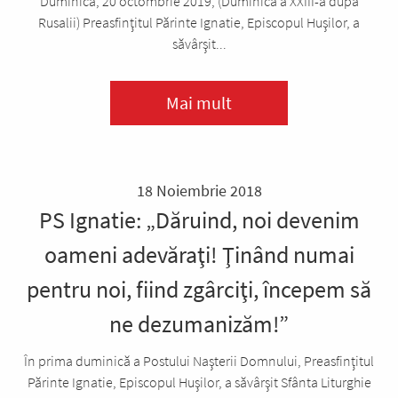
Duminică, 20 octombrie 2019, (Duminica a XXIII-a după
Rusalii) Preasfinţitul Părinte Ignatie, Episcopul Huşilor, a
săvârşit...
Mai mult
18 Noiembrie 2018
PS Ignatie: „Dăruind, noi devenim
oameni adevăraţi! Ţinând numai
pentru noi, fiind zgârciţi, începem să
ne dezumanizăm!”
În prima duminică a Postului Naşterii Domnului, Preasfinţitul
Părinte Ignatie, Episcopul Huşilor, a săvârşit Sfânta Liturghie