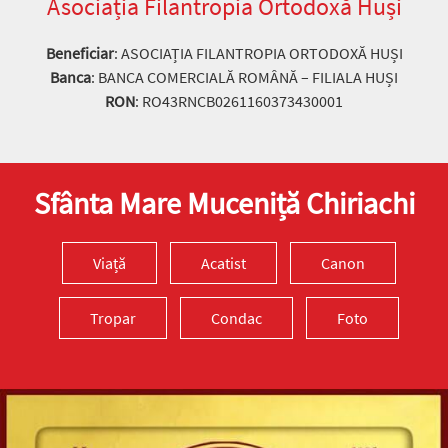
Asociația Filantropia Ortodoxă Huși
Beneficiar
: ASOCIAȚIA FILANTROPIA ORTODOXĂ HUȘI
Banca
: BANCA COMERCIALĂ ROMÂNĂ – FILIALA HUȘI
RON
: RO43RNCB0261160373430001
Sfânta Mare Muceniță Chiriachi
Viață
Acatist
Canon
Tropar
Condac
Foto