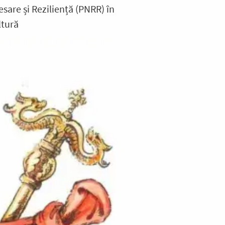
sare și Reziliență (PNRR) în
ltură